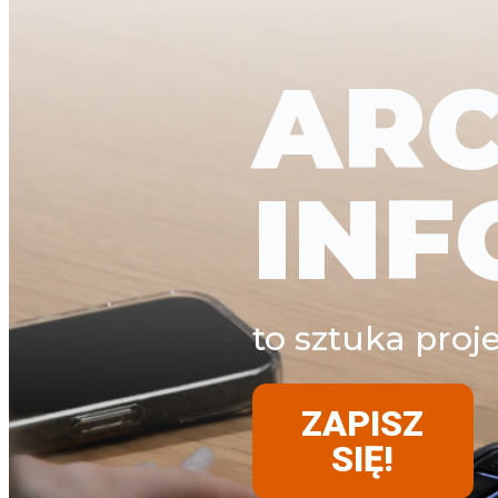
ARC
INF
to sztuka pro
ZAPISZ
SIĘ!