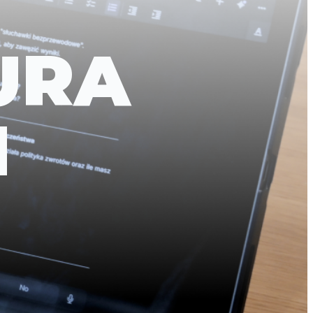
URA
I