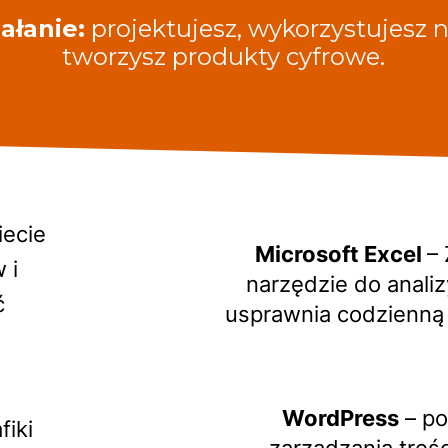
ałanie:
projektujesz, wykorzystujesz 
tworzysz produkty cyfrowe.
iecie
Microsoft Excel
–
 i
narzędzie do analiz
ć
usprawnia codzienną
WordPress
– po
fiki