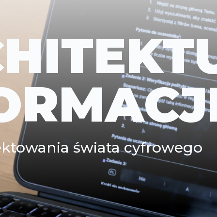
HITEKT
ORMACJ
jektowania świata cyfrowego