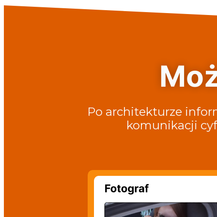
Moż
Po architekturze infor
komunikacji cyfr