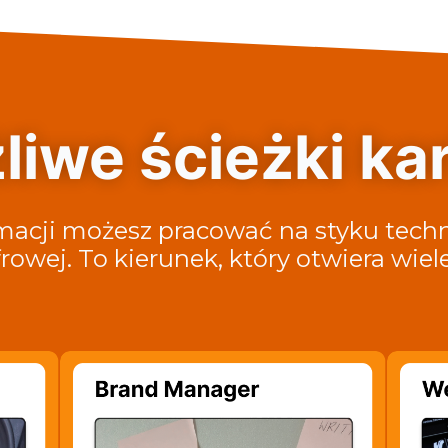
liwe ścieżki kar
macji możesz pracować na styku techn
owej. To kierunek, który otwiera wiele