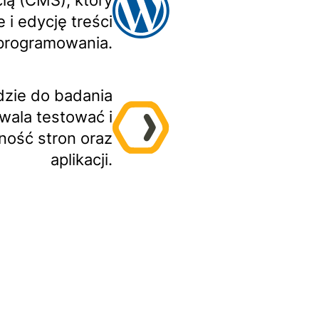
cią (CMS), który
 i edycję treści
programowania.
dzie do badania
wala testować i
ność stron oraz
aplikacji.